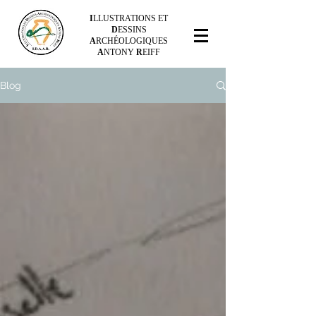
I
LLUSTRATIONS ET
D
ESSINS
A
RCHÉOLOGIQUES
A
NTONY
R
EIFF
Blog