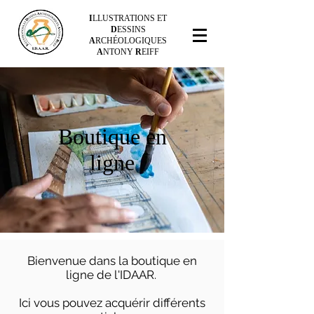
I
LLUSTRATIONS ET
D
ESSINS
A
RCHÉOLOGIQUES
A
NTONY
R
EIFF
Boutique en
ligne
Bienvenue dans la boutique en
ligne de l'IDAAR.
Ici vous pouvez acquérir différents