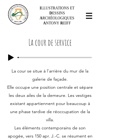
I
LLUSTRATIONS ET
D
ESSINS
A
RCHÉOLOGIQUES
A
NTONY
R
EIFF
La cour de service
La cour se situe à l'arrière du mur de la
galerie de façade.
Elle occupe une position centrale et sépare
les deux ailes de la demeure. Les vestiges
existant appartiennent pour beaucoup à
une phase tardive de réoccupation de la
villa.
Les éléments contemporains de son
apogée, vers 150 apr. J.-C. se résument en